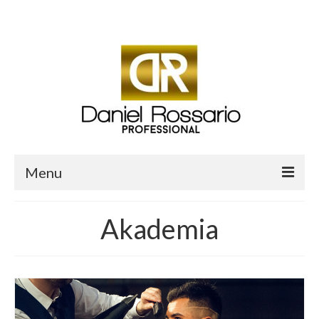
Twój koszyk
-
0.00
zł
Menu
O mnie
Akademia
Sklep Daniel Rossario
Aktualności i Blog
Salon fryzjerski Daniel Professional