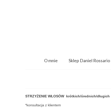
O mnie
Sklep Daniel Rossario
STRZYŻENIE WŁOSÓW krótkich/średnich/długich
*konsultacja z klientem