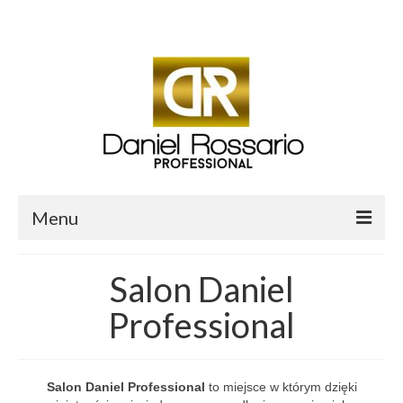
Twój koszyk
-
0.00
zł
Menu
O mnie
Salon Daniel
Sklep Daniel Rossario
Professional
Aktualności i Blog
Salon fryzjerski Daniel Professional
Salon Daniel Professional
to miejsce w którym dzięki