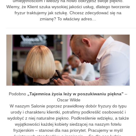
umiejętnościom i wiedzy na nowo odkryjesz swoje piękno.
Szkolenia
Wiemy, że Klient szuka wysokiej jakości usług, dlatego tworzenie
fryzur traktujemy jak sztukę. Chcesz zdecydować się na
Kontakt
zmianę? To właściwy adres…
Podobno
„Tajemnica życia leży w poszukiwaniu piękna”
–
Oscar Wilde
W naszym Salonie poprzez prawidłowy dobór fryzury do typu
urody i charakteru klientki, potrafimy podkreślić osobowość i
wydobyć z niej naturalne piękno. Podkreślenie wdzięku, a także
wyjątkowości każdej kobiety siedzącej na naszym fotelu
fryzjerskim – stanowi dla nas priorytet. Pracujemy w myśl