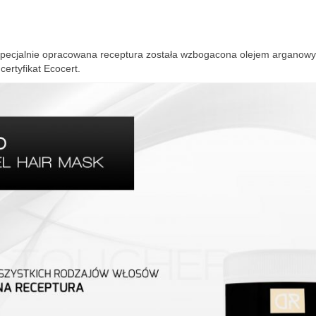
Specjalnie opracowana receptura została wzbogacona olejem arganow
ertyfikat Ecocert.