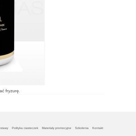
ć fryzurę.
ostawy
Polityka ciasteczek
Materiały promocyjne
Szkolenia
Kontakt