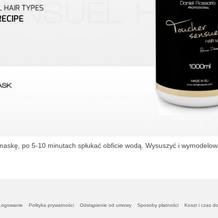
askę, po 5-10 minutach spłukać obficie wodą. Wysuszyć i wymodelowa
Logowanie
Polityka prywatności
Odstąpienie od umowy
Sposoby płatności
Koszt i czas d