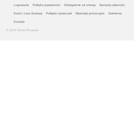
Szkolenia
Logowanie
Polityka prywatności
Odstąpienie od umowy
Sposoby płatności
Koszt i czas dostawy
Polityka ciasteczek
Materiały promocyjne
Szkolenia
Kontakt
Kontakt
© 2026 Daniel Rossario