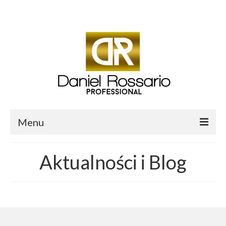
Twój koszyk
-
0.00
zł
Menu
O mnie
Aktualności i Blog
Sklep Daniel Rossario
Aktualności i Blog
Salon fryzjerski Daniel Professional