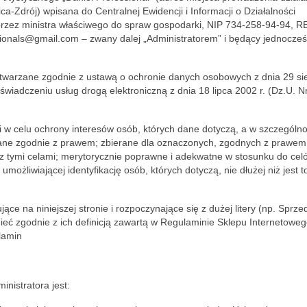
a-Zdrój) wpisana do Centralnej Ewidencji i Informacji o Działalności
 przez ministra właściwego do spraw gospodarki, NIP 734-258-94-94,
sionals@gmail.com – zwany dalej „Administratorem” i będący jednocześ
arzane zgodnie z ustawą o ochronie danych osobowych z dnia 29 si
świadczeniu usług drogą elektroniczną z dnia 18 lipca 2002 r. (Dz.U. N
w celu ochrony interesów osób, których dane dotyczą, a w szczególno
ane zgodnie z prawem; zbierane dla oznaczonych, zgodnych z prawem 
tymi celami; merytorycznie poprawne i adekwatne w stosunku do cel
ożliwiającej identyfikację osób, których dotyczą, nie dłużej niż jest t
 na niniejszej stronie i rozpoczynające się z dużej litery (np. Sprz
ieć zgodnie z ich definicją zawartą w Regulaminie Sklepu Internetowe
lamin
istratora jest: