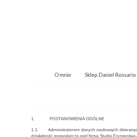
O mnie
Sklep Daniel Rossario
1. POSTANOWIENIA OGÓLNE
1.1. Administratorem danych osobowych zbieranych 
działalność gospodarczą pod firmą Studio Fryzjerstwa 