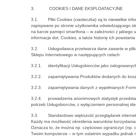
3. COOKIES I DANE EKSPLOATACYJNE
3.1. Pliki Cookies (ciasteczka) są to niewielkie info
zapisywane po stronie użytkownika odwiedzającego st
na karcie pamięci smartfona – w zależności z jakiego
informacje dot. Cookies, a także historię ich powstania 
3.2. Usługodawca przetwarza dane zawarte w plikach
Sklepu Internetowego w następujących celach:
3.2.1. identyfikacji Usługobiorców jako zalogowanych
3.2.2. zapamiętywania Produktów dodanych do koszy
3.2.3. zapamiętywania danych z wypełnianych Formu
3.2.4. prowadzenia anonimowych statystyk przedstaw
potrzeb Usługobiorców, z wyłączeniem personalnej iden
3.3. Standardowo większość przeglądarek interneto
Każdy ma możliwość określenia warunków korzystania 
Oznacza to, że można np. częściowo ograniczyć (np. 
Twoim komputerze – w tym ostatnim wypadku jednak mo