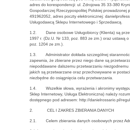
adres do korespondencji: ul. Zdrojowa 35 33-380 Krynic
Gospodarczej Rzeczypospolitej Polskiej prowadzonej
491962052, adres poczty elektronicznej: danielprofes
Usługodawcą Sklepu Internetowego i Sprzedawcą.
1.2. Dane osobowe Usługobiorcy (Klienta) są przetw
1997 r. (Dz.U. Nr 133, poz. 883 ze zm.) oraz ustawą o 
poz. 1204 ze zm.).
1.3. Administrator dokłada szczególnej staranności 
zapewnia, że zbierane przez niego dane są przetwarz
niepoddawane dalszemu przetwarzaniu niezgodnemu z 
jakich są przetwarzane oraz przechowywane w postaci um
niezbędne do osiągnięcia celu przetwarzania.
1.4. Wszelkie słowa, wyrażenia i akronimy występujące
Sklep Internetowy, Usługa Elektroniczna) należy rozum
dostępnego pod adresem: http://danielrossario.pl/regu
2. CEL I ZAKRES ZBIERANIA DANYCH
2.1. Celem zbierania danych osobowych przez Admin