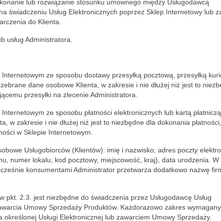
wykonanie lub rozwiązanie stosunku umownego między Usługodawcą
na świadczeniu Usług Elektronicznych poprzez Sklep Internetowy lub za
rczenia do Klienta.
 usług Administratora.
e Internetowym ze sposobu dostawy przesyłką pocztową, przesyłką kuri
ebrane dane osobowe Klienta, w zakresie i nie dłużej niż jest to niez
cemu przesyłki na zlecenie Administratora.
Internetowym ze sposobu płatności elektronicznych lub kartą płatniczą
 w zakresie i nie dłużej niż jest to niezbędne dla dokonania płatności
ości w Sklepie Internetowym.
owe Usługobiorców (Klientów): imię i nazwisko; adres poczty elektro
u, numer lokalu, kod pocztowy, miejscowość, kraj), data urodzenia. W
ocześnie konsumentami Administrator przetwarza dodatkowo nazwę fir
kt. 2.3. jest niezbędne do świadczenia przez Usługodawcę Usług
 zawarcia Umowy Sprzedaży Produktów. Każdorazowo zakres wymagan
 określonej Usługi Elektronicznej lub zawarciem Umowy Sprzedaży.