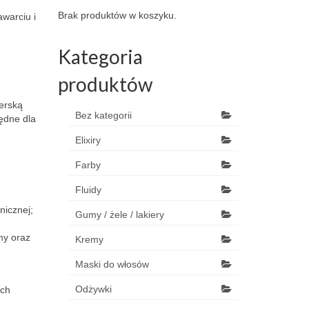
Brak produktów w koszyku.
warciu i
Kategoria
produktów
erską
Bez kategorii
będne dla
Elixiry
Farby
,
Fluidy
nicznej;
Gumy / żele / lakiery
my oraz
Kremy
Maski do włosów
Odżywki
ych