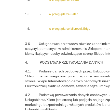
1.5. ·
w przeglądarce Safari
1.6. ·
w przeglądarce Microsoft Edge
3.6. Usługodawca przetwarza również zanonimizowan
statystyk pomocnych w administrowaniu Sklepem Intern
identyfikujących osoby odwiedzające stronę Sklepu In
4. PODSTAWA PRZETWARZANIA DANYCH
4.1. Podanie danych osobowych przez Usługobiorcę/
Sklepu Internetowego oraz przed rozpoczęciem świadc
stronie Sklepu Internetowego danych osobowych nie
Elektronicznej skutkuje odmową zawarcia tejże umowy
4.2. Podstawą przetwarzania danych osobowych Usług
Usługobiorca/Klient jest stroną lub podjęcia na jego 
marketingu bezpośredniego własnych produktów lub us
Usługobiorcy/Klienta.