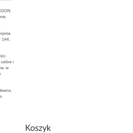
 REGON
nie
erpnia
r 144,
ści
celów i
ów, w
o
edawca,
go
Koszyk