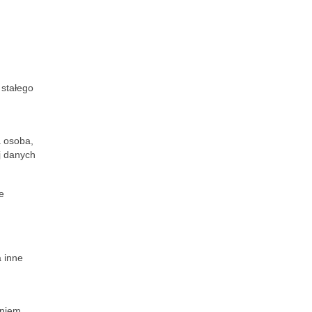
 stałego
 osoba,
j danych
e
 inne
eniem