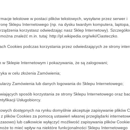
rmacje tekstowe w postaci plików tekstowych, wysyłane przez serwer i
ronę Sklepu Internetowego (np. na dysku twardym komputera, laptopa,
 urządzenia korzystasz odwiedzając nasz Sklep Internetowy). Szczegół
można znaleźć m.in. tutaj: http://pl.wikipedia.org/wiki/Ciasteczko.
 Cookies podczas korzystania przez odwiedzających ze strony inter
 w Sklepie Internetowym i pokazywania, że są zalogowani;
ka w celu złożenia Zamówienia;
larzy Zamówienia lub danych logowania do Sklepu Internetowego;
iających sposób korzystania ze strony Sklepu Internetowego oraz ba
tyfikacji Usługobiorcy.
wych dostępnych na rynku domyślnie akceptuje zapisywanie plików C
z plików Cookies za pomocą ustawień własnej przeglądarki internetowe
czasowo) lub całkowicie wyłączyć możliwość zapisywania plików Cookie
że to mieć wpływ na niektóre funkcjonalności Sklepu Internetowego