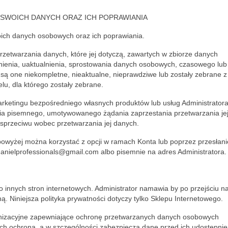
WOICH DANYCH ORAZ ICH POPRAWIANIA
ch danych osobowych oraz ich poprawiania.
zetwarzania danych, które jej dotyczą, zawartych w zbiorze danych
nienia, uaktualnienia, sprostowania danych osobowych, czasowego lub
i są one niekompletne, nieaktualne, nieprawdziwe lub zostały zebrane z
lu, dla którego zostały zebrane.
etingu bezpośredniego własnych produktów lub usług Administratora
enia pisemnego, umotywowanego żądania zaprzestania przetwarzania je
 sprzeciwu wobec przetwarzania jej danych.
wyżej można korzystać z opcji w ramach Konta lub poprzez przesłani
anielprofessionals@gmail.com albo pisemnie na adres Administratora.
nnych stron internetowych. Administrator namawia by po przejściu na
ną. Niniejsza polityka prywatności dotyczy tylko Sklepu Internetowego.
anizacyjne zapewniające ochronę przetwarzanych danych osobowych
ych ochroną, a w szczególności zabezpiecza dane przed ich udostępni