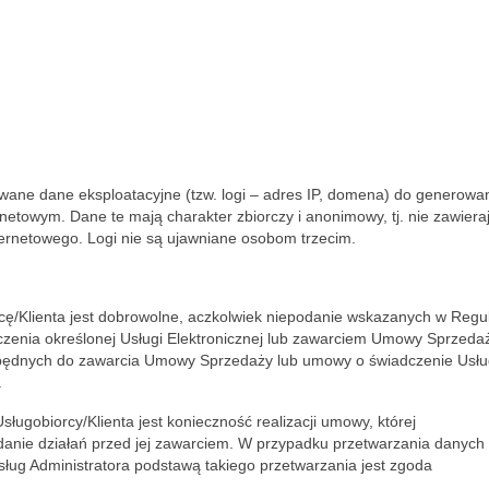
e dane eksploatacyjne (tzw. logi – adres IP, domena) do generowa
etowym. Dane te mają charakter zbiorczy i anonimowy, tj. nie zawiera
ternetowego. Logi nie są ujawniane osobom trzecim.
Klienta jest dobrowolne, aczkolwiek niepodanie wskazanych w Regu
zenia określonej Usługi Elektronicznej lub zawarciem Umowy Sprzeda
zbędnych do zawarcia Umowy Sprzedaży lub umowy o świadczenie Usłu
.
obiorcy/Klienta jest konieczność realizacji umowy, której
żądanie działań przed jej zawarciem. W przypadku przetwarzania danych
ług Administratora podstawą takiego przetwarzania jest zgoda