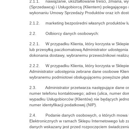
2.1.1. nawiązanie, ukształtowanie treści, zmiana, 
(Sprzedawcą) i Usługobiorcą (Klientem) polegającego 
wykonaniu Umowy Sprzedaży Produktów oraz ich dosta
2.1.2. marketing bezpośredni własnych produktów lub
2.2. Odbiorcy danych osobowych:
2.2.1. W przypadku Klienta, który korzysta w Sklepi
lub przesyłką paczkomatową Administrator udostępnia z
dokonania dostawy, wybranemu przewoźnikowi realizują
2.2.2. W przypadku Klienta, który korzysta w Sklepie 
Administrator udostępnia zebrane dane osobowe Klienta,
wybranemu podmiotowi obsługującemu powyższe płatn
2.3. Administrator przetwarza następujące dane osob
numer telefonu kontaktowego; adres (ulica, numer dom
wypadku Usługobiorców (Klientów) nie będących jedn
numer identyfikacji podatkowej (NIP).
2.4. Podanie danych osobowych, o których mowa w p
Elektronicznych w ramach Sklepu Internetowego lub
danych wskazany jest przed rozpoczęciem świadczenia