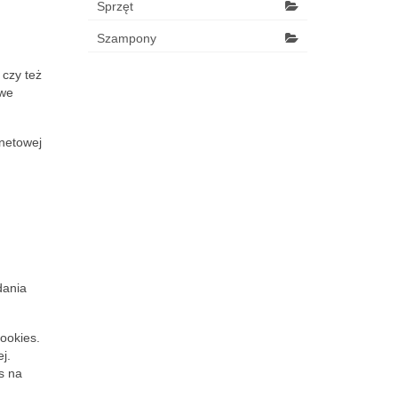
Sprzęt
Szampony
 czy też
owe
netowej
dania
ookies.
j.
s na