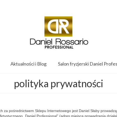
Twój koszyk
-
0.00
zł
Aktualności i Blog
Salon fryzjerski Daniel Profe
polityka prywatności
za pośrednictwem Sklepu Internetowego jest Daniel Słaby prowadzą
Artystycznego „Daniel Professional” (adres miejsca prowadzenia działal