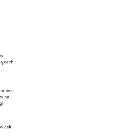
nia
ją cech
laminie
ży na
gi
 w celu