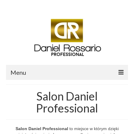
Twój koszyk
-
0.00
zł
Menu
O mnie
Salon Daniel
Sklep Daniel Rossario
Professional
Aktualności i Blog
Salon fryzjerski Daniel Professional
Salon Daniel Professional
to miejsce w którym dzięki