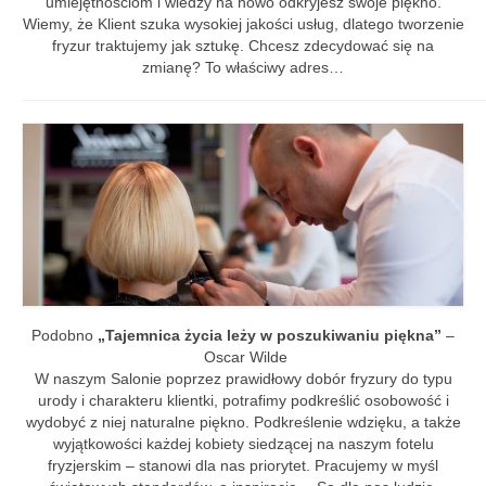
umiejętnościom i wiedzy na nowo odkryjesz swoje piękno.
Szkolenia
Wiemy, że Klient szuka wysokiej jakości usług, dlatego tworzenie
fryzur traktujemy jak sztukę. Chcesz zdecydować się na
Kontakt
zmianę? To właściwy adres…
Podobno
„Tajemnica życia leży w poszukiwaniu piękna”
–
Oscar Wilde
W naszym Salonie poprzez prawidłowy dobór fryzury do typu
urody i charakteru klientki, potrafimy podkreślić osobowość i
wydobyć z niej naturalne piękno. Podkreślenie wdzięku, a także
wyjątkowości każdej kobiety siedzącej na naszym fotelu
fryzjerskim – stanowi dla nas priorytet. Pracujemy w myśl