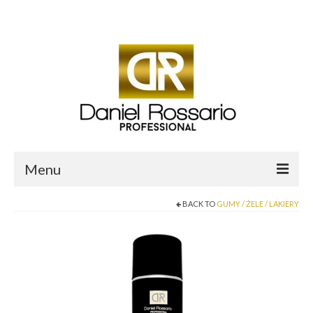
Twój koszyk
-
0.00
zł
Menu
BACK TO
GUMY / ŻELE / LAKIERY
O mnie
Sklep Daniel Rossario
Aktualności i Blog
Salon fryzjerski Daniel Professional