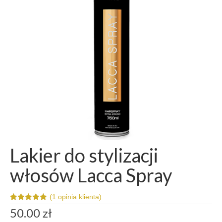
Szkolenia
Kontakt
Lakier do stylizacji
włosów Lacca Spray
(
1
opinia klienta)
Oceniony
1
50.00
zł
5.00
na 5 na
podstawie