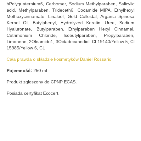
hPolyquaternium­6, Carbomer, Sodium Methylparaben, Salicylic
acid, Methylparaben, Trideceth­6, Cocamide MIPA, Ethylhexyl
Methoxycinnamate, Linalool, Gold Colloidal, Argania Spinosa
Kernel Oil, Butylphenyl, Hydrolyzed Keratin, Urea, Sodium
Hyaluronate, Butylparaben, Ethylparaben Hexyl Cinnamal,
Cetrimonium Chloride, Isobutylparaben, Propylparaben,
Limonene, 2­Oleamido­1, 3­Octadecanediol, Cl 19140/Yellow 5, Cl
15985/Yellow 6, CL
Cała prawda o składzie kosmetyków Daniel Rossario
Pojemność:
250 ml
Produkt zgłoszony do CPNP ECAS.
Posiada certyfikat Ecocert.