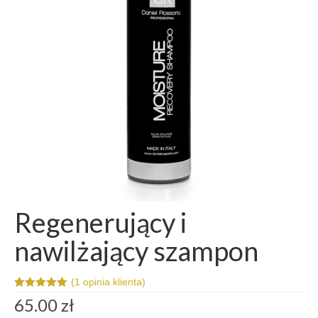
Szkolenia
Kontakt
Regenerujący i
nawilżający szampon
(
1
opinia klienta)
Oceniony
1
65.00
zł
5.00
na 5 na
podstawie