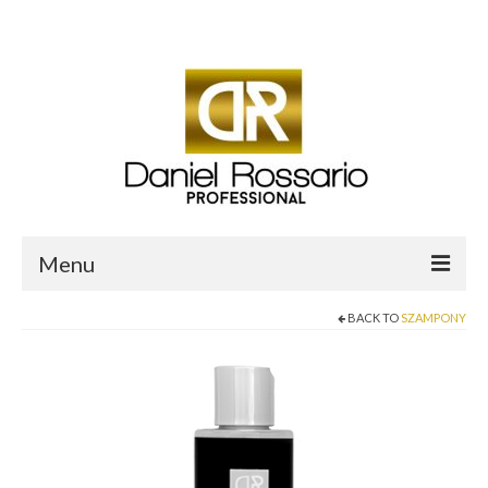
Twój koszyk
-
0.00
zł
Menu
BACK TO
SZAMPONY
O mnie
Sklep Daniel Rossario
Aktualności i Blog
Salon fryzjerski Daniel Professional