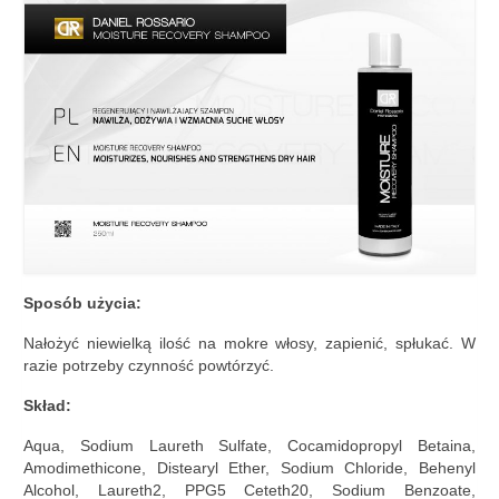
Sposób użycia:
Nałożyć niewielką ilość na mokre włosy, zapienić, spłukać. W
razie potrzeby czynność powtórzyć.
Skład:
Aqua, Sodium Laureth Sulfate, Cocamidopropyl Betaina,
Amodimethicone, Distearyl Ether, Sodium Chloride, Behenyl
Alcohol, Laureth­2, PPG­5 Ceteth­20, Sodium Benzoate,