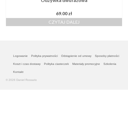
Odżywka dwufazowa
69.00
zł
CZYTAJ DALEJ
Logowanie
Polityka prywatności
Odstąpienie od umowy
Sposoby płatności
Koszt i czas dostawy
Polityka ciasteczek
Materiały promocyjne
Szkolenia
Kontakt
© 2026 Daniel Rossario