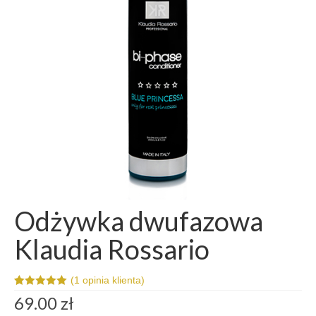
Szkolenia
Kontakt
Odżywka dwufazowa
Klaudia Rossario
(
1
opinia klienta)
Oceniony
1
69.00
zł
5.00
na 5 na
podstawie