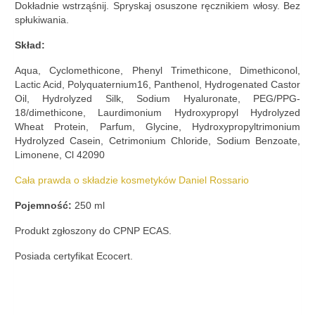
Dokładnie wstrząśnij. Spryskaj osuszone ręcznikiem włosy. Bez
spłukiwania.
Skład:
Aqua, Cyclomethicone, Phenyl Trimethicone, Dimethiconol,
Lactic Acid, Polyquaternium­16, Panthenol, Hydrogenated Castor
Oil, Hydrolyzed Silk, Sodium Hyaluronate, PEG/PPG­
18/dimethicone, Laurdimonium Hydroxypropyl Hydrolyzed
Wheat Protein, Parfum, Glycine, Hydroxypropyltrimonium
Hydrolyzed Casein, Cetrimonium Chloride, Sodium Benzoate,
Limonene, Cl 42090
Cała prawda o składzie kosmetyków Daniel Rossario
Pojemność:
250 ml
Produkt zgłoszony do CPNP ECAS.
Posiada certyfikat Ecocert.