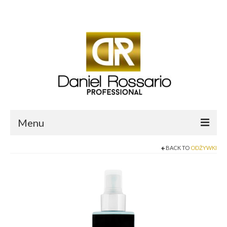
Twój koszyk
-
0.00
zł
Menu
BACK TO
ODŻYWKI
O mnie
Sklep Daniel Rossario
Aktualności i Blog
Salon fryzjerski Daniel Professional