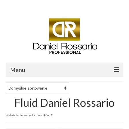
Twój koszyk
-
0.00
zł
Menu
O mnie
Sklep Daniel Rossario
Fluid Daniel Rossario
Aktualności i Blog
Wyświetlanie wszystkich wyników: 2
Salon fryzjerski Daniel Professional