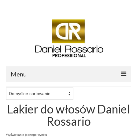
Twój koszyk
-
0.00
zł
Menu
O mnie
Sklep Daniel Rossario
Lakier do włosów Daniel
Aktualności i Blog
Rossario
Salon fryzjerski Daniel Professional
Wyświetlanie jednego wyniku