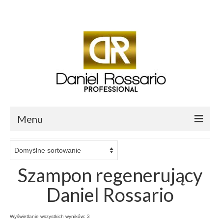
Twój koszyk
-
0.00
zł
Menu
O mnie
Sklep Daniel Rossario
Szampon regenerujący
Aktualności i Blog
Daniel Rossario
Salon fryzjerski Daniel Professional
Wyświetlanie wszystkich wyników: 3