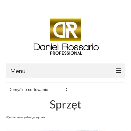
Twój koszyk
-
0.00
zł
Menu
O mnie
Sklep Daniel Rossario
Sprzęt
Aktualności i Blog
Wyświetlanie jednego wyniku
Salon fryzjerski Daniel Professional