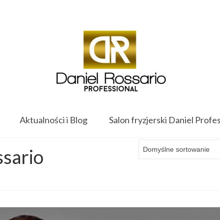
Twój koszyk
-
0.00
zł
Aktualności i Blog
Salon fryzjerski Daniel Profe
ssario