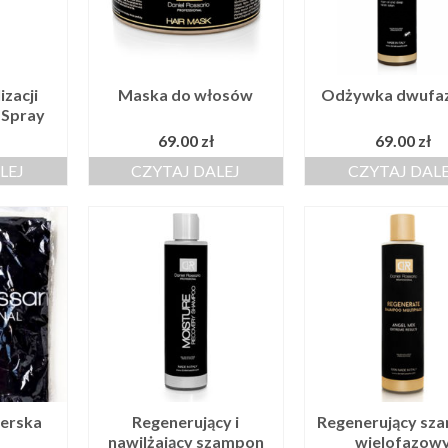
izacji
Maska do włosów
Odżywka dwufa
 Spray
69.00
zł
69.00
zł
LEJ
CZYTAJ DALEJ
CZYTAJ DAL
jerska
Regenerujący i
Regenerujący sz
nawilżający szampon
wielofazow