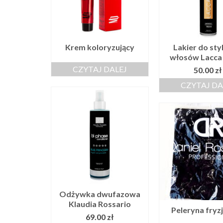
Krem koloryzujący
Lakier do styl
włosów Lacca
CZYTAJ DALEJ
50.00
zł
CZYTAJ DA
Odżywka dwufazowa
Klaudia Rossario
Peleryna fryz
69.00
zł