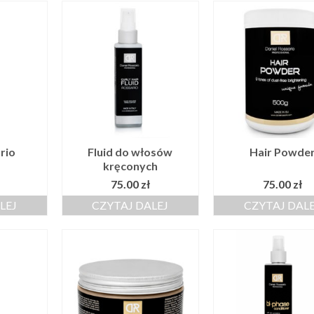
ario
Fluid do włosów
Hair Powde
kręconych
75.00
zł
75.00
zł
LEJ
CZYTAJ DALEJ
CZYTAJ DAL