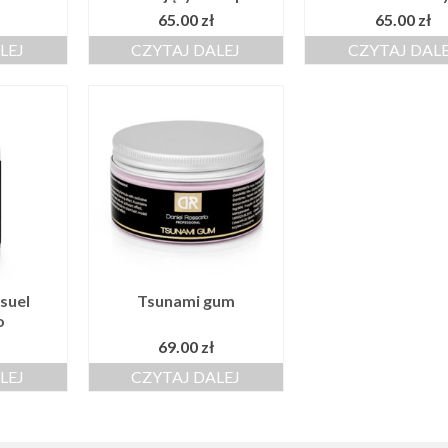
65.00
zł
65.00
zł
LEJ
CZYTAJ DALEJ
CZYTAJ DAL
suel
Tsunami gum
o
69.00
zł
LEJ
CZYTAJ DALEJ