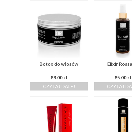
Botox do włosów
Elixir Ross
88.00
zł
85.00
zł
CZYTAJ DALEJ
CZYTAJ DA