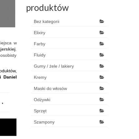
produktów
Bez kategorii
Elixiry
iejsca w
Farby
jerskiej
.
Fluidy
osobisty
Gumy / żele / lakiery
oduktów,
i Daniel
Kremy
Maski do włosów
Odżywki
o.
Sprzęt
Szampony